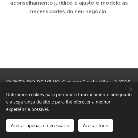
aconselhamento jurídico e ajuste o modelo às
necessidades do seu negócio.
QUINTA RIO DE MILHO
, Caminho Rio de Milho, 10 2705-
211 Gigarós, Portugal
Utilizamos cookies para permitir o funcionamento adequado
e a segurança do site e para lhe oferecer a melhor
Cookies
experiência possível.
Idiomas
Português
English
Aceitar apenas o necessário
Aceitar tudo