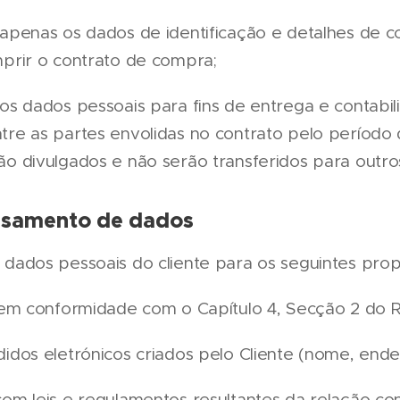
penas os dados de identificação e detalhes de co
mprir o contrato de compra;
os dados pessoais para fins de entrega e contabil
re as partes envolidas no contrato pelo período 
o divulgados e não serão transferidos para outros
ssamento de dados
dados pessoais do cliente para os seguintes prop
m conformidade com o Capítulo 4, Secção 2 do 
dos eletrónicos criados pelo Cliente (nome, ender
m leis e regulamentos resultantes da relação cont