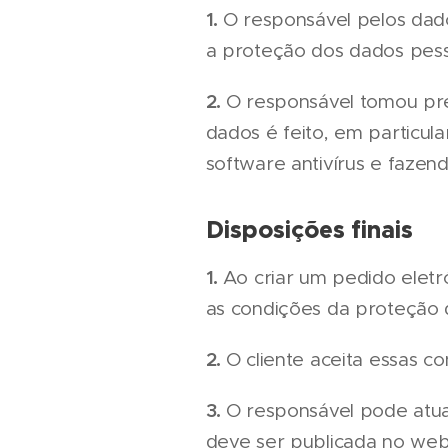
1.
O responsável pelos dado
a proteção dos dados pess
2.
O responsável tomou pr
dados é feito, em particu
software antivírus e faze
Disposições finais
1.
Ao criar um pedido elet
as condições da proteção d
2.
O cliente aceita essas c
3.
O responsável pode atua
deve ser publicada no webs