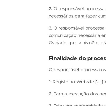
2.
O responsável processa a
necessários para fazer cu
3.
O responsável processa 
comunicação necessária ent
Os dados pessoais não serã
Finalidade do proce
O responsável processa os 
1.
[….]
Registo no Website
e
2.
Para a execução dos pedi
3.
Estar em conformidade co