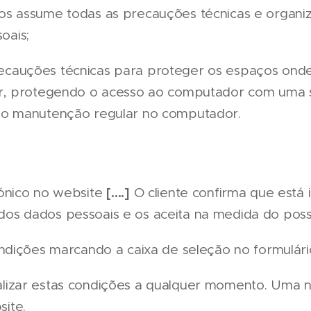
s assume todas as precauções técnicas e organiz
oais;
ecauções técnicas para proteger os espaços on
lar, protegendo o acesso ao computador com uma s
ndo manutenção regular no computador.
[….]
rónico no website
O cliente confirma que está
os dados pessoais e os aceita na medida do possí
ondições marcando a caixa de seleção no formulár
lizar estas condições a qualquer momento. Uma n
ite.