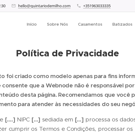
7:30
hello@quintariodemilho.com
+351963033335
Início
Sobre Nós
Casamentos
Batizados
Política de Privacidade
o foi criado como modelo apenas para fins inform
e consente que a Webnode não é responsável por
onteúdo desta página. Recomendamos que você 
cumento para atender às necessidades do seu negó
[….]
[…]
[…]
te
NIPC
sediada em
processa os dados
azer cumprir os Termos e Condições, processar os