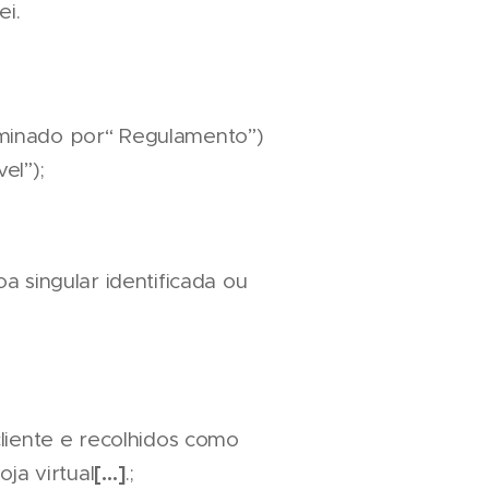
ei.
minado por“ Regulamento”)
el”);
 singular identificada ou
liente e recolhidos como
[…]
ja virtual
.;