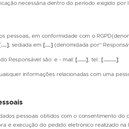
icação necessária dentro do período exigido por l
dos pessoais, em conformidade com o RGPD(deno
[….]
[….]
, sediada em
(denomidada por“ Responsáv
[……]
[………]
do Responsável são: e - mail:
, tel.:
;
uaisquer informações relacionadas com uma pessoa
essoais
dados pessoais obtidos com o consentimento do c
a e execução do pedido eletrónico realizado na lo