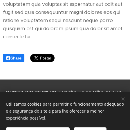
voluptatem quia voluptas sit aspernatur aut odit aut
fugit sed quia consequuntur magni dolores eos qui
ratione voluptatem sequi nesciunt neque porro
quisquam est qui dolorem ipsum quia dolor sit amet
consectetur.
Share
QUINTA RIO DE MILHO
, Caminho Rio de Milho, 10 2705-
211 Gigarós, Portugal
Utilizamos cookies para permitir o funcionamento adequado
e a segurança do site e para lhe oferecer a melhor
Cookies
experiência possível.
Idiomas