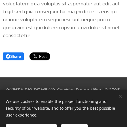
voluptatem quia voluptas sit aspernatur aut odit aut
fugit sed quia consequuntur magni dolores eos qui
ratione voluptatem sequi nesciunt neque porro
quisquam est qui dolorem ipsum quia dolor sit amet
consectetur.
Share
QUINTA RIO DE MILHO
, Caminho Rio de Milho, 10 2705-
211 Gigarós, Portugal
We use cookies to enable the proper functioning and
security of our website, and to offer you the best possible
Cookies
user experience.
Languages